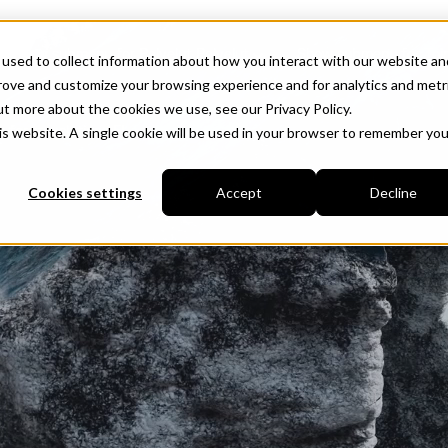
Show submenu for Palvelut
Palvelut
Show submenu for Toim
used to collect information about how you interact with our website an
prove and customize your browsing experience and for analytics and metr
ut more about the cookies we use, see our Privacy Policy.
for translations
FI
his website. A single cookie will be used in your browser to remember you
Cookies settings
Accept
Decline
Metsä
tus
Digitaaliset kaksoset ja
Analyysi
Rannikko
3D-mallit
Ekologi
Maatalous
Maastomallit
Metsäta
Pistepilvet
Metsien
Kartoitus
Palvelu