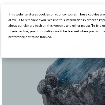
Insights beyond data
Show submenu for Meistä
Meistä
This website stores cookies on your computer. These cookies are 
allow us to remember you. We use this information in order to im
about our visitors both on this website and other media. To find o
Tapaustutkimukset
Show submenu 
If you decline, your information won’t be tracked when you visit t
preference not to be tracked.
Keitä me olemme
Kaupungit
Maanmittaus ja kartoi
Field Aviation
Ortokuva
Kunnat
3D-skannaus
Johto
Viistokuva
Valtio
Maastomittaus
Kestävyys
Topografinen LiDAR
Mittausperusta
Bathymetrinen LiDAR
Movement monitoring