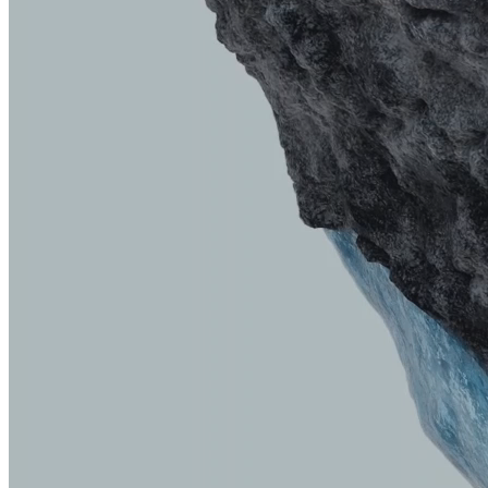
Mobiilikartoitus
Robotics SitePrint
Maatutka
Käytäväkartoitus
Voimajohtojen tarkastus