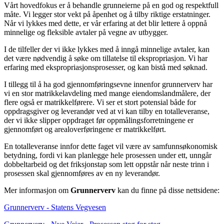
Vårt hovedfokus er å behandle grunneierne på en god og respektfull
måte. Vi legger stor vekt på åpenhet og å tilby riktige erstatninger.
Når vi lykkes med dette, er vår erfaring at det blir lettere å oppnå
minnelige og fleksible avtaler på vegne av utbygger.
I de tilfeller der vi ikke lykkes med å inngå minnelige avtaler, kan
det være nødvendig å søke om tillatelse til ekspropriasjon. Vi har
erfaring med ekspropriasjonsprosesser, og kan bistå med søknad.
I tillegg til å ha god gjennomføringsevne innenfor grunnerverv har
vi en stor matrikkelavdeling med mange eiendomslandmålere, der
flere også er matrikkelførere. Vi ser et stort potensial både for
oppdragsgiver og leverandør ved at vi kan tilby en totalleveranse,
der vi ikke slipper oppdraget før oppmålingsforretningene er
gjennomført og arealoverføringene er matrikkelført.
En totalleveranse innfor dette faget vil være av samfunnsøkonomisk
betydning, fordi vi kan planlegge hele prosessen under ett, unngår
dobbeltarbeid og det friksjonstap som lett oppstår når neste trinn i
prosessen skal gjennomføres av en ny leverandør.
Mer informasjon om
Grunnerverv
kan du finne på disse nettsidene:
Grunnerverv - Statens Vegvesen