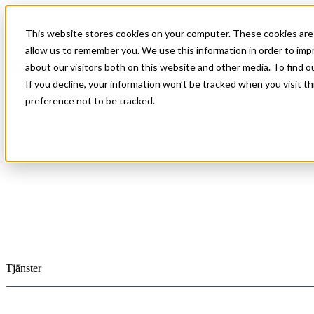
This website stores cookies on your computer. These cookies are 
Show submenu for Om oss
Om oss
allow us to remember you. We use this information in order to im
about our visitors both on this website and other media. To find o
If you decline, your information won’t be tracked when you visit t
Show submenu for translations
SV
preference not to be tracked.
Vad vi gör
Städer
Mätning och karterin
Field Aviation
Ortofoto
Kommuner
3D-skanning
Management
Snedbilder
Stat
Utsättning
Tjänster
Hållbarhet
Topografisk LiDAR
Kontrollstationsnätve
Bathymetrisk LiDAR
Rörelseövervakning