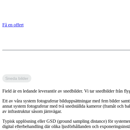
Få en offert
Sneda bilder
Field är en ledande leverantör av snedbilder. Vi tar snedbilder från f
Ett av våra system fotograferar bilduppsättningar med fem bilder samt
annat system fotograferar med två snedställda kameror (framåt och bak
av infrastruktur såsom järnvägar.
Typisk upplösning eller GSD (ground sampling distance) för systemen 
digital efterbehandling där olika ljusförhållanden och exponeringsinst