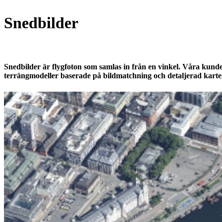
Korridorkartering
Robotics SitePrint
Snedbilder
Kraftledningsinspektion
Relationshandlingar
Mobile mapping
Volymberäkning
Georadar
Avvägning
Snedbilder är flygfoton som samlas in från en vinkel. Våra kunder 
terrängmodeller baserade på bildmatchning och detaljerad karter