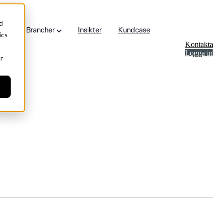
d
rancher
Brancher
Insikter
Kundcase
ics
Kontakta
Logga in
r
Våra kontor
Bygg och konstruktion
TerraPos
 AI
Kontaktpersoner
Energi
Mapspace
ka analyser
Vägar
Atlas
uksplaner
Järnvägar
ervakning