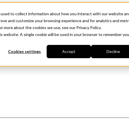
used to collect information about how you interact with our website an
Show submenu for Tjänster
Tjänster
Show submenu for B
prove and customize your browsing experience and for analytics and metr
ut more about the cookies we use, see our Privacy Policy.
his website. A single cookie will be used in your browser to remember you
Cookies settings
Accept
Decline
Öppna positioner
Skog
g
Digitala tvillingar & 3D-
Analys &
Kust
modeller
Ekologis
Jordbruk
Terrängmodeller
Skogsbr
Punktmoln
rk
Skogsöv
Kartering