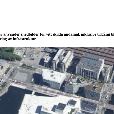
El- och 
360 street view bilder
Vägtills
använder snedbilder för vitt skilda ändamål, inklusive tillgång til
ing av infrastruktur.