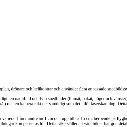
lygplan, drönare och helikoptrar och använder flera anpassade snedbildss
idigt: en nadirbild och fyra snedbilder (framåt, bakåt, höger och vänst
åt) och en kamera rakt ner samtidigt som det utför laserskanning. Detta 
varierar från mindre än 1 cm och upp till ca 15 cm, beroende på flyghö
ällningar kompenseras för. Detta säkerställer att våra bilder har god de